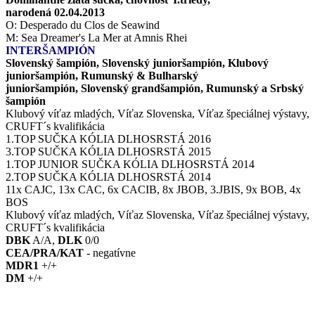
narodená 02.04.2013
O: Desperado du Clos de Seawind
M: Sea Dreamer's La Mer at Amnis Rhei
INTERŠAMPIÓN
Slovenský šampión, Slovenský junioršampión, Klubový
junioršampión, Rumunský & Bulharský
junioršampión, Slovenský grandšampión, Rumunský a Srbský
šampión
Klubový víťaz mladých, Víťaz Slovenska, Víťaz špeciálnej výstavy,
CRUFT´s kvalifikácia
1.TOP SUČKA KÓLIA DLHOSRSTÁ 2016
3.TOP SUČKA KÓLIA DLHOSRSTÁ 2015
1.TOP JUNIOR SUČKA KÓLIA DLHOSRSTÁ 2014
2.TOP SUČKA KÓLIA DLHOSRSTÁ 2014
11x CAJC, 13x CAC, 6x CACIB, 8x JBOB, 3.JBIS, 9x BOB, 4x
BOS
Klubový víťaz mladých, Víťaz Slovenska, Víťaz špeciálnej výstavy,
CRUFT´s kvalifikácia
DBK
A/A,
DLK
0/0
CEA/PRA/KAT
- negatívne
MDR1
+/+
DM
+/+