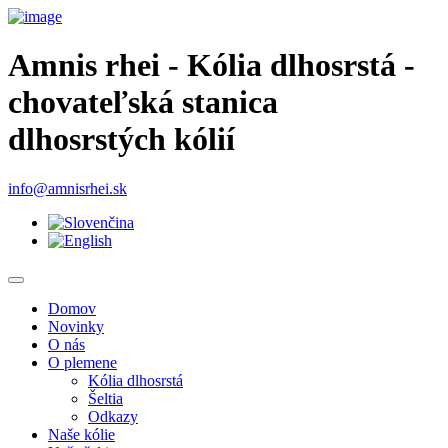
Amnis rhei - Kólia dlhosrstá -
chovateľská stanica
dlhosrstých kólií
info@amnisrhei.sk
Domov
Novinky
O nás
O plemene
Kólia dlhosrstá
Šeltia
Odkazy
Naše kólie