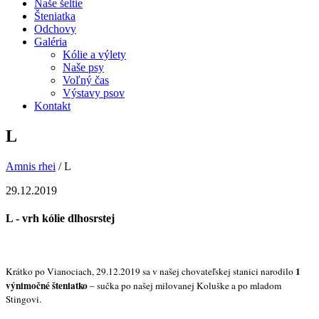
Naše šeltie
Šteniatka
Odchovy
Galéria
Kólie a výlety
Naše psy
Voľný čas
Výstavy psov
Kontakt
L
Amnis rhei
/
L
29.12.2019
L - vrh kólie dlhosrstej
1
Krátko po Vianociach, 29.12.2019 sa v našej chovateľskej stanici narodilo
výnimočné šteniatko
– sučka po našej milovanej Koluške a po mladom
Stingovi.