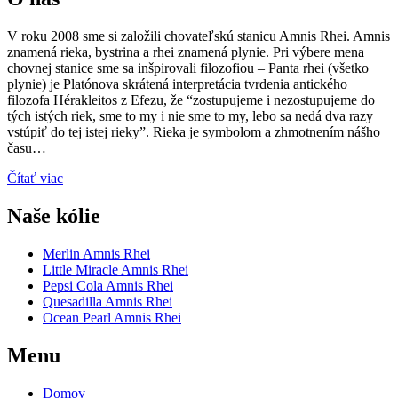
V roku 2008 sme si založili chovateľskú stanicu Amnis Rhei. Amnis
znamená rieka, bystrina a rhei znamená plynie. Pri výbere mena
chovnej stanice sme sa inšpirovali filozofiou – Panta rhei (všetko
plynie) je Platónova skrátená interpretácia tvrdenia antického
filozofa Hérakleitos z Efezu, že “zostupujeme i nezostupujeme do
tých istých riek, sme to my i nie sme to my, lebo sa nedá dva razy
vstúpiť do tej istej rieky”. Rieka je symbolom a zhmotnením nášho
času…
Čítať viac
Naše kólie
Merlin Amnis Rhei
Little Miracle Amnis Rhei
Pepsi Cola Amnis Rhei
Quesadilla Amnis Rhei
Ocean Pearl Amnis Rhei
Menu
Domov