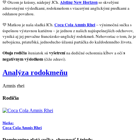
Alsting New Horizon
💛
Otcom je krásny, nádejný JCh.
so skvelými
zdravotnými výsledkami, rodokmeňom s viacerými anglickými predkami a
oddanou povahou.
Coca Cola Amnis Rhei
💛
Matkou je naša sladká ICh.
– výnimočná sučka s
úspešnou výstavnou kariérou – je jednou z našich najúspešnejších odchovov,
vyniká aj jej prevažne francúzsko-anglický rodokmeň. Nehovoriac o tom, že je
nebojácna, priateľská, jednoducho úžasná partáčka do každodenného života.
Obaja rodičia
vyšetrení
s
šteniatok sú
na dedičné ochorenia kĺbov a očí
negatívnym výsledkom
(čiže zdraví).
Analýza rodokmeňu
Amnis rhei
Rodičia
Matka:
Coca Cola Amnis Rhei
Dominantne zlatá sučka, chovnosť I.triedy,