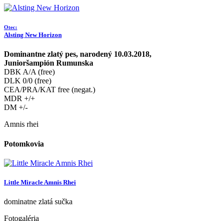
Otec:
Alsting New Horizon
Dominantne zlatý pes, narodený 10.03.2018,
Junioršampión Rumunska
DBK A/A (free)
DLK 0/0 (free)
CEA/PRA/KAT free (negat.)
MDR +/+
DM +/-
Amnis rhei
Potomkovia
Little Miracle Amnis Rhei
dominatne zlatá sučka
Fotogaléria