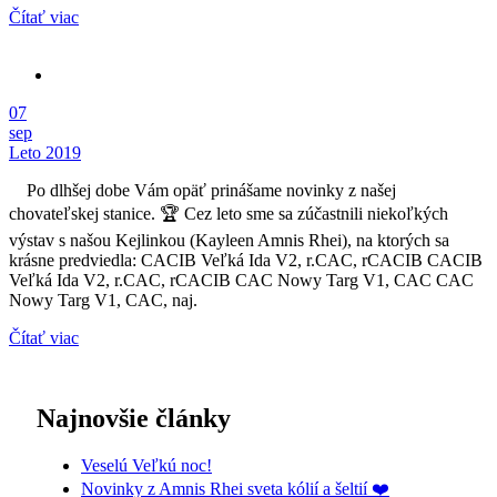
Čítať viac
07
sep
Leto 2019
Po dlhšej dobe Vám opäť prinášame novinky z našej
chovateľskej stanice. 🏆 Cez leto sme sa zúčastnili niekoľkých
výstav s našou Kejlinkou (Kayleen Amnis Rhei), na ktorých sa
krásne predviedla: CACIB Veľká Ida V2, r.CAC, rCACIB CACIB
Veľká Ida V2, r.CAC, rCACIB CAC Nowy Targ V1, CAC CAC
Nowy Targ V1, CAC, naj.
Čítať viac
Najnovšie články
Veselú Veľkú noc!
Novinky z Amnis Rhei sveta kólií a šeltií ❤️