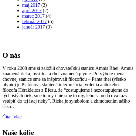
máj 2017
(3)
apríl 2017
(2)
marec 2017
(4)
február 2017
(6)
január 2017
(3)
O nás
V roku 2008 sme si založili chovateľskú stanicu Amnis Rhei. Amnis
znamená rieka, bystrina a rhei znamená plynie. Pri výbere mena
chovnej stanice sme sa inšpirovali filozofiou – Panta rhei (všetko
plynie) je Platónova skrátená interpretácia tvrdenia antického
filozofa Hérakleitos z Efezu, že “zostupujeme i nezostupujeme do
tých istých riek, sme to my i nie sme to my, lebo sa nedá dva razy
vstúpiť do tej istej rieky”. Rieka je symbolom a zhmotnením nášho
času…
Čítať viac
Naše kólie