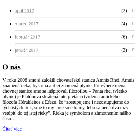
apríl 2017
(2)
marec 2017
(4)
február 2017
(6)
január 2017
(3)
O nás
V roku 2008 sme si založili chovateľskú stanicu Amnis Rhei. Amnis
znamená rieka, bystrina a rhei znamená plynie. Pri výbere mena
chovnej stanice sme sa inšpirovali filozofiou – Panta rhei (všetko
plynie) je Platónova skrátená interpretácia tvrdenia antického
filozofa Hérakleitos z Efezu, že “zostupujeme i nezostupujeme do
tých istých riek, sme to my i nie sme to my, lebo sa nedá dva razy
vstúpiť do tej istej rieky”. Rieka je symbolom a zhmotnením nášho
času…
Čítať viac