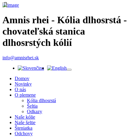
Amnis rhei - Kólia dlhosrstá -
chovateľská stanica
dlhosrstých kólií
info@amnisrhei.sk
Domov
Novinky
O nás
O plemene
Kólia dlhosrstá
Šeltia
Odkazy
Naše kólie
Naše šeltie
Šteniatka
Odchovy