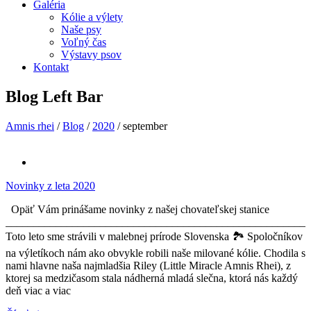
Galéria
Kólie a výlety
Naše psy
Voľný čas
Výstavy psov
Kontakt
Blog Left Bar
Amnis rhei
/
Blog
/
2020
/
september
Novinky z leta 2020
Opäť Vám prinášame novinky z našej chovateľskej stanice
_______________________________________________________
Toto leto sme strávili v malebnej prírode Slovenska 🏞 Spoločníkov
na výletíkoch nám ako obvykle robili naše milované kólie. Chodila s
nami hlavne naša najmladšia Riley (Little Miracle Amnis Rhei), z
ktorej sa medzičasom stala nádherná mladá slečna, ktorá nás každý
deň viac a viac