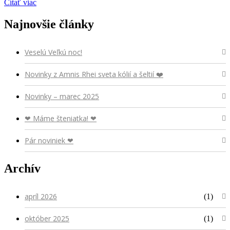
Čítať viac
Najnovšie články
Veselú Veľkú noc!
Novinky z Amnis Rhei sveta kólií a šeltií ❤️
Novinky – marec 2025
❤ Máme šteniatka! ❤
Pár noviniek ❤
Archív
apríl 2026
(1)
október 2025
(1)