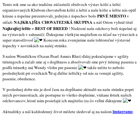
Tento rok sme sa ako tradične zúčastnili obidvoch výstav kólií a šeltií
organizovaných Klubom chovateľom kólií a šeltií a naše kólie a šeltie nás opäť
PRVÉ MIESTO
krásne a úspešne prezentovali, jedným z úspechov bolo
v
NAJKRAJŠIA CHOVATEĽSKÁ SKUPINA
súťaži
a náš Orion vyhral titul
Najkrajšej
šeltie
BEST OF BREED
=
! Niektoré naše odchovy boli úspešné aj
na výstavách v zahraničí. Ďakujeme všetkým majiteľom za účasť na výstavách a
super starostlivosť
Koncom roka zverejníme naše tohtoročné výstavné
úspechy v novinkách na našej stránke.
S našou Wendičkou (Ocean Pearl Amnis Rhei) ďalej pokračujeme v agility
tréningoch a začali sme aj s dogfitness a absolvovali sme prvý tréning pasenia a
podľa trénerky má Wendy vlohu pre pasenie
takže určite to nebolo
poslednýkrát pri ovečkách
🐑 aj ďalšie šeltičky od nás sa venujú agility,
paseniu, obedience.
V poslednej dobe nie je dosť času na dopĺňanie aktualít na našu stránku popri
iných povinnostiach, ale postupne to všetko doplníme, vrátane fotiek našich
odchovancov, ktoré nám posielajú ich majitelia (za čo veľmi ďakujeme
Instagrame
Aktualitky a náš každodenný život môžete sledovať aj na našom
.