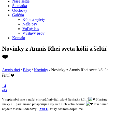
Naše šeltie
Šteniatka
Odchovy
Galéria
Kólie a výlety
Naše psy
Voľný čas
Výstavy psov
Kontakt
Novinky z Amnis Rhei sveta kólií a šeltií
❤️
Amnis rhei
/
Blog
/
Novinky
/
Novinky z Amnis Rhei sveta kólií a
šeltií ❤️
14
okt
V septembri sme v našej chs opäť privítali zlaté šteniatka kólií
3 krásne
sučky a 1 psík krásne prosperujú a my sa z nich veľmi tešíme
Info o nich
vrh U
nájdete v sekcií odchovy –
, fotky čoskoro doplníme.