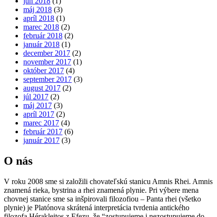
jún 2018
(1)
máj 2018
(3)
apríl 2018
(1)
marec 2018
(2)
február 2018
(2)
január 2018
(1)
december 2017
(2)
november 2017
(1)
október 2017
(4)
september 2017
(3)
august 2017
(2)
júl 2017
(2)
máj 2017
(3)
apríl 2017
(2)
marec 2017
(4)
február 2017
(6)
január 2017
(3)
O nás
V roku 2008 sme si založili chovateľskú stanicu Amnis Rhei. Amnis
znamená rieka, bystrina a rhei znamená plynie. Pri výbere mena
chovnej stanice sme sa inšpirovali filozofiou – Panta rhei (všetko
plynie) je Platónova skrátená interpretácia tvrdenia antického
filozofa Hérakleitos z Efezu, že “zostupujeme i nezostupujeme do