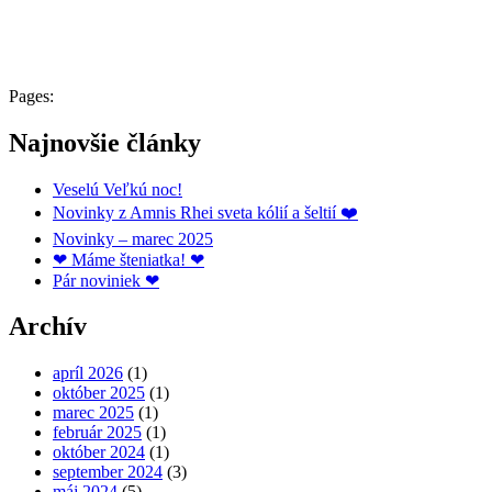
Pages:
Najnovšie články
Veselú Veľkú noc!
Novinky z Amnis Rhei sveta kólií a šeltií ❤️
Novinky – marec 2025
❤ Máme šteniatka! ❤
Pár noviniek ❤
Archív
apríl 2026
(1)
október 2025
(1)
marec 2025
(1)
február 2025
(1)
október 2024
(1)
september 2024
(3)
máj 2024
(5)