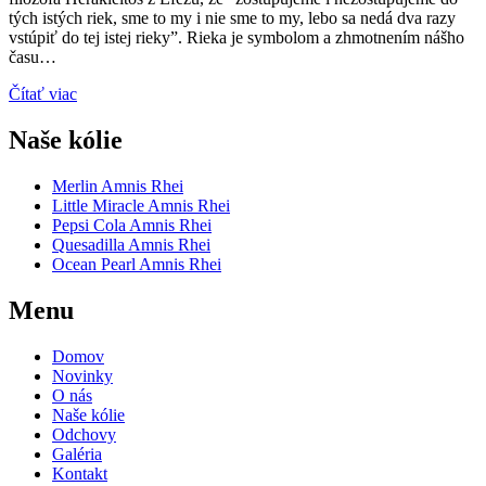
tých istých riek, sme to my i nie sme to my, lebo sa nedá dva razy
vstúpiť do tej istej rieky”. Rieka je symbolom a zhmotnením nášho
času…
Čítať viac
Naše kólie
Merlin Amnis Rhei
Little Miracle Amnis Rhei
Pepsi Cola Amnis Rhei
Quesadilla Amnis Rhei
Ocean Pearl Amnis Rhei
Menu
Domov
Novinky
O nás
Naše kólie
Odchovy
Galéria
Kontakt