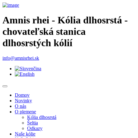
Amnis rhei - Kólia dlhosrstá -
chovateľská stanica
dlhosrstých kólií
info@amnisrhei.sk
Domov
Novinky
O nás
O plemene
Kólia dlhosrstá
Šeltia
Odkazy
Naše kólie