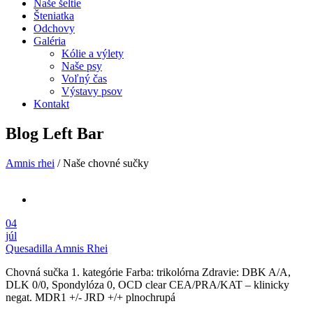
Naše šeltie
Šteniatka
Odchovy
Galéria
Kólie a výlety
Naše psy
Voľný čas
Výstavy psov
Kontakt
Blog Left Bar
Amnis rhei
/
Naše chovné sučky
04
júl
Quesadilla Amnis Rhei
Chovná sučka 1. kategórie Farba: trikolórna Zdravie: DBK A/A,
DLK 0/0, Spondylóza 0, OCD clear CEA/PRA/KAT – klinicky
negat. MDR1 +/- JRD +/+ plnochrupá