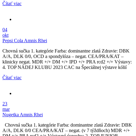
Čítať viac
04
okt
Pepsi Cola Amnis Rhei
Chovná sučka 1. kategórie Farba: dominantne zlatá Zdravie: DBK
A/A, DLK 0/0, OCD a spondylóza – negat. CEA/PRA/KAT –
klinicky negat. MDR +/+ DM +/+ IPD +/+ PRA rcd2 +/+ Výstavy:
4. TOP NÁDEJ KLUBU 2023 CAC na Špeciálnej výstave kólií
Čítať viac
23
mar
Nugetka Amnis Rhei
Chovná sučka 1. kategórie Farba: dominantne zlatá Zdravie: DBK
A/A, DLK 0/0 CEA/PRA/KAT – negat. (v 7 týždňoch) MDR +/+
DM +/+ PRA rcd2 +/+ Výstavné úspechy: 2. TOP JUNIOR