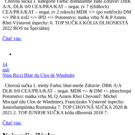
Chovná sučka 1. kategórie Farba: dominantne zlatá Zdravie: DBK
A/A, DLK 0/0 CEA/PRA/KAT – negat. (v 7 týždňoch)
CEA/PRA/KAT – negat. (v 2 rokoch) MDR +/+ (po rodičoch) DM
+/+ PRA rcd2 +/+ IPD +/+ Potomstvo: matka vrhu N & P Amnis
Rhei Výstavné úspechy: 6. TOP SUČKA KÓLIA DLHOSRSTÁ
2022 BOS na Špeciálnej
Čítať viac
14
máj
Nina Ricci Blue du Clos de Windmire
Chovná sučka 1. triedy Farba: blue-merle Zdravie: DBK A/A
DLK 0/0 CEA/PRA/KAT – negat. MDR +/- & DM +/- plnochrupá
Potomstvo: matka vrhu M, Q Amnis Rhei Chovateľ: Michel
Mocqué (du Clos de Windmire), Francúzsko Výstavné úspechy:
Junioršampiónka Rumunska 7. TOP CHOVNÁ SUČKA 2020 &
2021 2. TOP JUNIOR SUČKA kólia dlhosrstá 2018 7.
Čítať viac