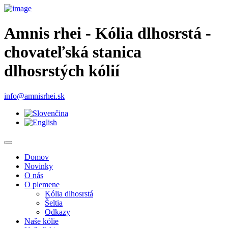
Amnis rhei - Kólia dlhosrstá -
chovateľská stanica
dlhosrstých kólií
info@amnisrhei.sk
Domov
Novinky
O nás
O plemene
Kólia dlhosrstá
Šeltia
Odkazy
Naše kólie