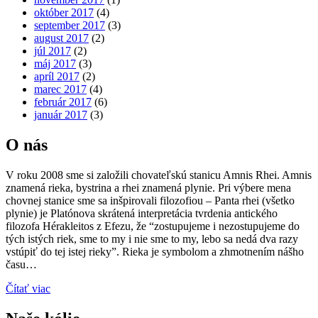
október 2017
(4)
september 2017
(3)
august 2017
(2)
júl 2017
(2)
máj 2017
(3)
apríl 2017
(2)
marec 2017
(4)
február 2017
(6)
január 2017
(3)
O nás
V roku 2008 sme si založili chovateľskú stanicu Amnis Rhei. Amnis
znamená rieka, bystrina a rhei znamená plynie. Pri výbere mena
chovnej stanice sme sa inšpirovali filozofiou – Panta rhei (všetko
plynie) je Platónova skrátená interpretácia tvrdenia antického
filozofa Hérakleitos z Efezu, že “zostupujeme i nezostupujeme do
tých istých riek, sme to my i nie sme to my, lebo sa nedá dva razy
vstúpiť do tej istej rieky”. Rieka je symbolom a zhmotnením nášho
času…
Čítať viac