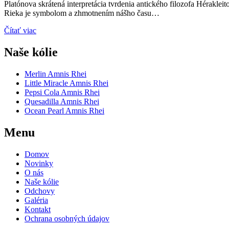
Platónova skrátená interpretácia tvrdenia antického filozofa Hérakleit
Rieka je symbolom a zhmotnením nášho času…
Čítať viac
Naše kólie
Merlin Amnis Rhei
Little Miracle Amnis Rhei
Pepsi Cola Amnis Rhei
Quesadilla Amnis Rhei
Ocean Pearl Amnis Rhei
Menu
Domov
Novinky
O nás
Naše kólie
Odchovy
Galéria
Kontakt
Ochrana osobných údajov