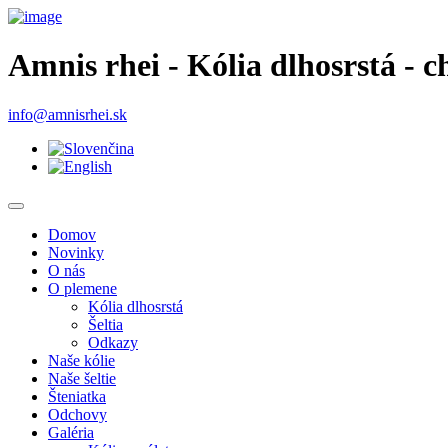
Amnis rhei - Kólia dlhosrstá - c
info@amnisrhei.sk
Domov
Novinky
O nás
O plemene
Kólia dlhosrstá
Šeltia
Odkazy
Naše kólie
Naše šeltie
Šteniatka
Odchovy
Galéria