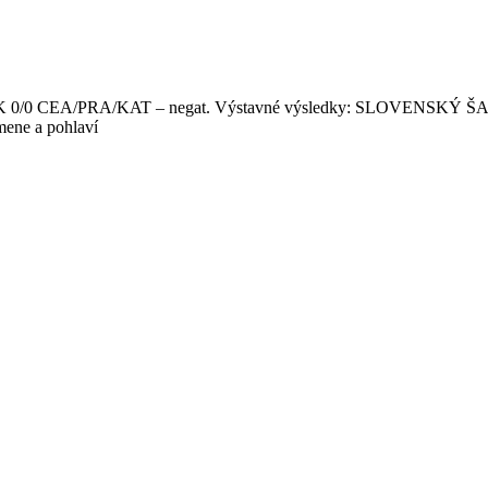
A, DLK 0/0 CEA/PRA/KAT – negat. Výstavné výsledky: SLOVENSK
ene a pohlaví