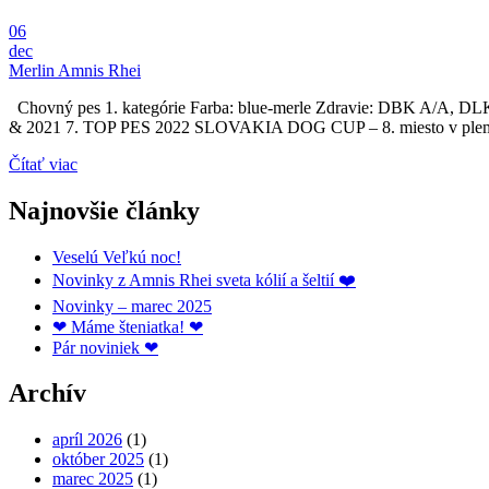
06
dec
Merlin Amnis Rhei
Chovný pes 1. kategórie Farba: blue-merle Zdravie: DBK A/
& 2021 7. TOP PES 2022 SLOVAKIA DOG CUP – 8. miesto v plem
Čítať viac
Najnovšie články
Veselú Veľkú noc!
Novinky z Amnis Rhei sveta kólií a šeltií ❤️
Novinky – marec 2025
❤ Máme šteniatka! ❤
Pár noviniek ❤
Archív
apríl 2026
(1)
október 2025
(1)
marec 2025
(1)